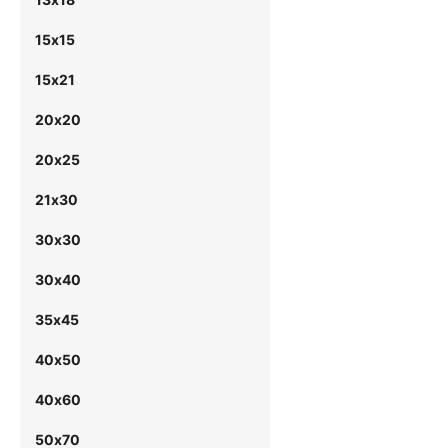
15х15
15х21
20х20
20х25
21х30
30х30
30х40
35х45
40х50
40х60
50х70