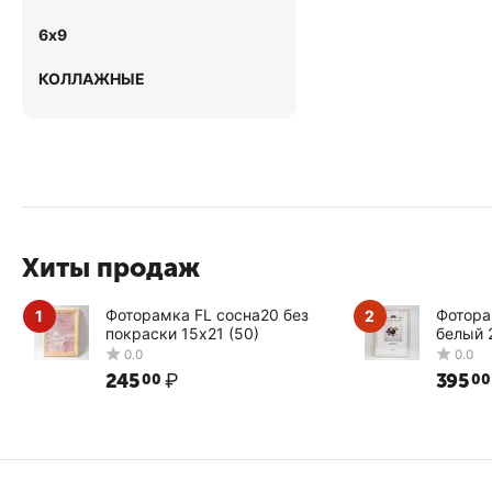
6х9
КОЛЛАЖНЫЕ
Хиты продаж
Фоторамка FL сосна20 без
Фотора
1
2
покраски 15х21 (50)
белый 
245
₽
395
00
00