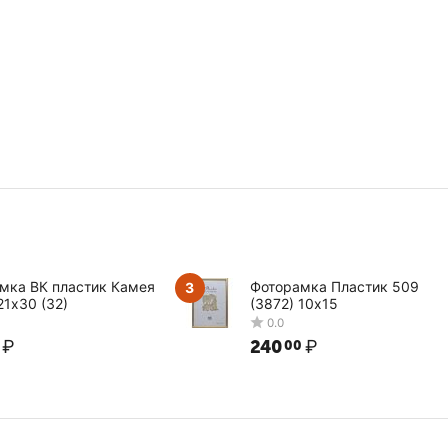
мка ВК пластик Камея
Фоторамка Пластик 509
3
21х30 (32)
(3872) 10х15
₽
240
₽
00