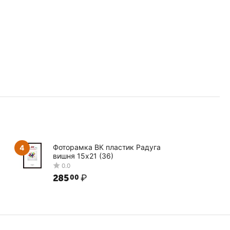
Фоторамка ВК пластик Радуга
4
вишня 15х21 (36)
285
₽
00