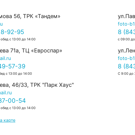
0.0
0.0
мова 56, ТРК «Тандем»
ул.Па
ru
foto-b
18-92-95
8 (84
 обед с 13:00 до 14:00
с 09:00 до
ева 71а, ТЦ «Евроспар»
ул.Лен
il.ru
foto-b1
49-57-39
8 (84
бед с 13:00 до 14:00
С 9:00 до 
ва, 46/33, TРК "Парк Хаус"
il.ru
387-00-54
 обед с 13:00 до 14:00
а карте