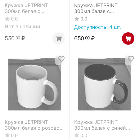
Кружка JETPRINT
Кружка JETPRINT
300мл белая с
300мл белая с
оранжевой внутренней
оранжевой внутренней
0.0
0.0
поверхностью
поверхностью и
Нет в наличии
Доступность:
4 шт.
цветной ручкой
(1.06.02.52.4)
550
₽
650
₽
00
00
Кружка JETPRINT
Кружка JETPRINT
300мл белая с розовой
300мл белая с синей
внутренней
внутренней
0.0
0.0