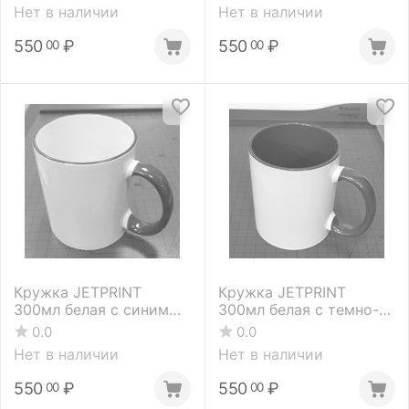
поверхностью и с
поверхностью и
Нет в наличии
Нет в наличии
цветной ручкой
цветной ручкой
(1.06.02.49)
550
₽
550
₽
00
00
Кружка JETPRINT
Кружка JETPRINT
300мл белая с синим
300мл белая с темно-
ободком и ручкой
зеленой внутренней
0.0
0.0
поверхностью и
Нет в наличии
Нет в наличии
цветной ручкой
(1.06.02.52.3)
550
₽
550
₽
00
00