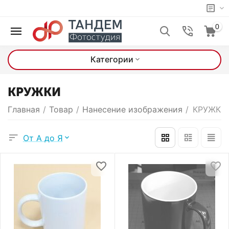
0
Категории
КРУЖКИ
Главная
/
Товар
/
Нанесение изображения
/
КРУЖКИ
От А до Я