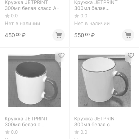
Кружка JETPRINT
Кружка JETPRINT
300мл белая класс А+
300мл белая
оранжевым ободком и
0.0
0.0
ручкой (128326)
Нет в наличии
Нет в наличии
450
₽
550
₽
00
00
Кружка JETPRINT
Кружка JETPRINT
300мл белая с
300мл белая с
бордовой внутренней
бордовым ободком и
0.0
0.0
поверхностью и
ручкой