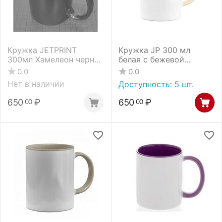
Кружка JETPRINT
Кружка JP 300 мл
300мл Хамелеон черная
белая с бежевой
с оранжевой
внутренней
0.0
0.0
внутренней
поверхностью и с
Нет в наличии
Доступность:
5 шт.
поверхностью
цветной ручкой
(1.06.02.65.06)
650
₽
650
₽
00
00