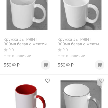
Кружка JETPRINT
Кружка JETPRINT
300мл белая с желтой
300мл белая с желтым
внутренней
ободком и ручкой
0.0
0.0
поверхностью и с
Нет в наличии
Нет в наличии
цветной ручкой
550
₽
550
₽
00
00