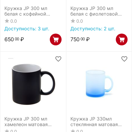
Кружка JP 300 мл
Кружка JP 300 мл
белая с кофейной
белая с фиолетовой
внутренней
внутренней
0.0
0.0
поверхностью и с
поверхностью и с
Доступность:
3 шт.
Доступность:
2 шт.
цветной ручкой
цветной ручкой
650
₽
750
₽
00
00
Кружка JP 300 мл
Кружка JP 330мл
хамелеон матовая
стеклянная матовая
черная
голубая
0.0
0.0