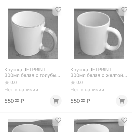
Кружка JETPRINT
Кружка JETPRINT
300мл белая с голубым
300мл белая с желтой
ободком и ручкой
внутренней
0.0
0.0
(1.06.02.04)
поверхностью
Нет в наличии
Нет в наличии
550
₽
550
₽
00
00