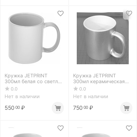
Кружка JETPRINT
Кружка JETPRINT
300мл белая со светло-
300мл керамическая
зеленой внутренней
серебро
0.0
0.0
поверхностью и
Нет в наличии
Нет в наличии
цветной ручкой
(1.06.02.52)
550
₽
750
₽
00
00