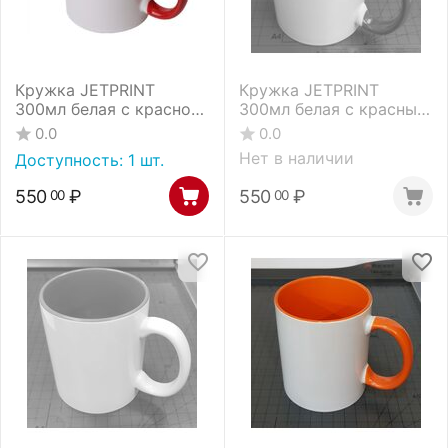
Кружка JETPRINT
Кружка JETPRINT
300мл белая с красной
300мл белая с красным
внутренней
ободком и ручкой
0.0
0.0
поверхностью и с
Нет в наличии
Доступность:
1 шт.
цветной ручкой
550
₽
550
₽
00
00