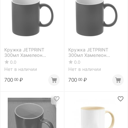
Кружка JETPRINT
Кружка JETPRINT
300мл Хамелеон
300мл Хамелеон
гляневая черная
матовая черная (в
0.0
0.0
коробке)
Нет в наличии
Нет в наличии
700
₽
700
₽
00
00