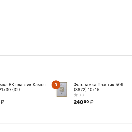
мка ВК пластик Камея
Фоторамка Пластик 509
3
21х30 (32)
(3872) 10х15
₽
240
₽
00