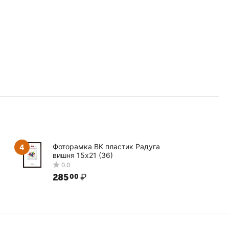
Фоторамка ВК пластик Радуга
4
вишня 15х21 (36)
285
₽
00