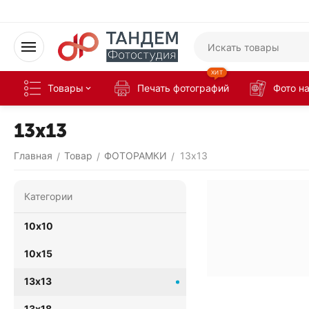
ХИТ
Товары
Печать фотографий
Фото н
13х13
Главная
Товар
ФОТОРАМКИ
13х13
/
/
/
Категории
10х10
10х15
13х13
13х18