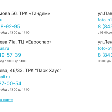
0.0
0.0
мова 56, ТРК «Тандем»
ул.Па
ru
foto-b
18-92-95
8 (84
 обед с 13:00 до 14:00
с 09:00 до
ева 71а, ТЦ «Евроспар»
ул.Лен
il.ru
foto-b1
49-57-39
8 (84
бед с 13:00 до 14:00
С 9:00 до 
ва, 46/33, TРК "Парк Хаус"
il.ru
387-00-54
 обед с 13:00 до 14:00
а карте