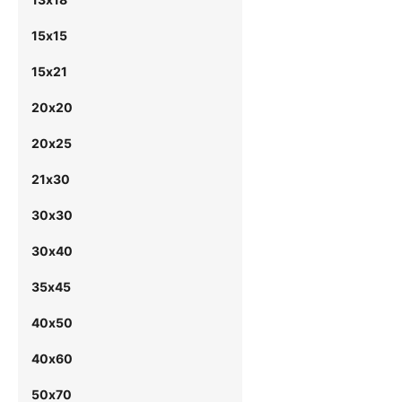
15х15
15х21
20х20
20х25
21х30
30х30
30х40
35х45
40х50
40х60
50х70