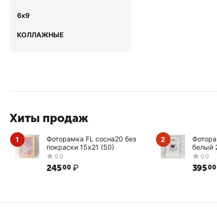
6х9
КОЛЛАЖНЫЕ
Хиты продаж
Фоторамка FL сосна20 без
Фотора
1
2
покраски 15х21 (50)
белый 
245
₽
395
00
00