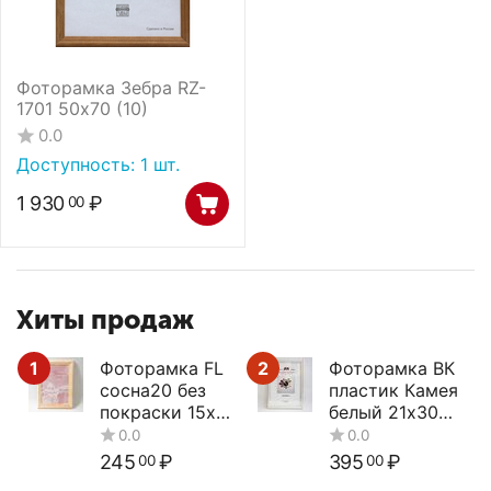
Фоторамка Зебра RZ-
1701 50х70 (10)
0.0
Доступность:
1 шт.
1 930
₽
00
Хиты продаж
1
Фоторамка FL
2
Фоторамка ВК
сосна20 без
пластик Камея
покраски 15х21
белый 21х30
(50)
(32)
245
₽
395
₽
00
00