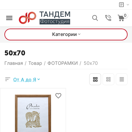
0
Категории
50х70
Главная
/
Товар
/
ФОТОРАМКИ
/
50х70
От А до Я