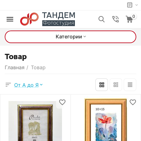
0
Категории
Товар
Главная
/
Товар
От А до Я