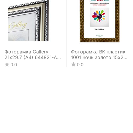
Фоторамка Gallery
Фоторамка ВК пластик
21х29.7 (А4) 644821-А4
1001 ночь золото 15х21
(12)
(40)
0.0
0.0
Доступность:
1 шт.
Доступность:
1 шт.
595
₽
320
₽
00
00