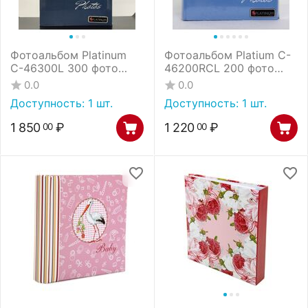
Фотоальбом Platinum
Фотоальбом Platium C-
С-46300L 300 фото
46200RCL 200 фото
(бумажные стр. с
книжный переплёт
0.0
0.0
МЕМО) ландшафт - 3
21708 *
Доступность:
1 шт.
Доступность:
1 шт.
(31709) /12
1 850
₽
1 220
₽
00
00