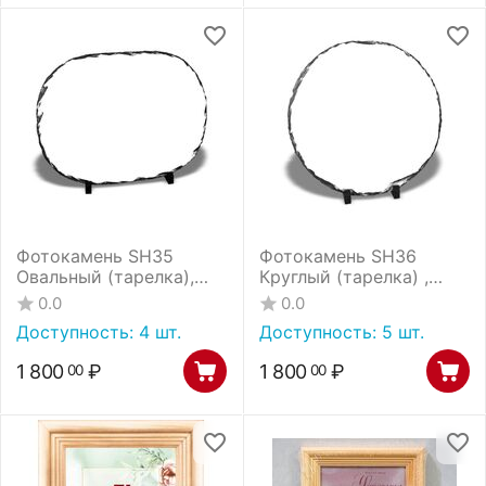
Фотокамень SH35
Фотокамень SH36
Овальный (тарелка),
Круглый (тарелка) ,
размер 26x36 см
d=30 см
0.0
0.0
Доступность:
4 шт.
Доступность:
5 шт.
1 800
₽
1 800
₽
00
00