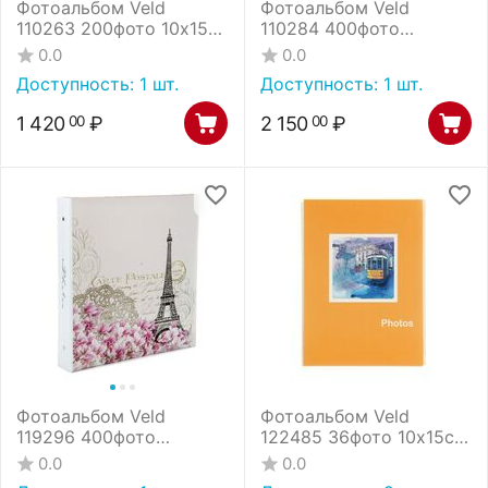
Фотоальбом Veld
Фотоальбом Veld
110263 200фото 10х15
110284 400фото
бумажные карм, с мемо
10х15см ПП карм,пер-т
0.0
0.0
книжн, переп, Baby
3 кольца
Доступность:
1 шт.
Доступность:
1 шт.
1 420
₽
2 150
₽
00
00
Фотоальбом Veld
Фотоальбом Veld
119296 400фото
122485 36фото 10х15см
10х15см ПП карм,пер-т
ПП карм,мягкая
0.0
0.0
3кольца
обложка