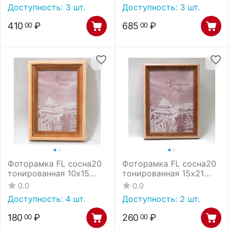
Доступность:
3 шт.
Доступность:
3 шт.
410
₽
685
₽
00
00
Фоторамка FL сосна20
Фоторамка FL сосна20
тонированная 10х15
тонированная 15х21
(100)
(50)
0.0
0.0
Доступность:
4 шт.
Доступность:
2 шт.
180
₽
260
₽
00
00