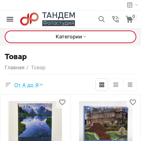
0
Категории
Товар
Главная
/
Товар
От А до Я