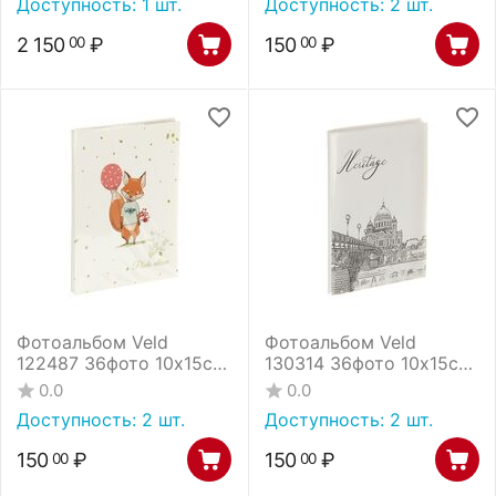
Доступность:
1 шт.
Доступность:
2 шт.
2 150
₽
150
₽
00
00
Фотоальбом Veld
Фотоальбом Veld
122487 36фото 10х15см
130314 36фото 10х15см
ПП карм,мягкая
ПП карм,мягкая
0.0
0.0
обложка
обложка
Доступность:
2 шт.
Доступность:
2 шт.
150
₽
150
₽
00
00