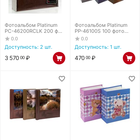
Фотоальбом Platinum
Фотоальбом Platinum
PC-46200RCLK 200 ф
PP-46100S 100 фото
"Экокожа" с рамкой кн
кошки - 3 (13617) /24
0.0
0.0
переплет подар
Доступность:
2 шт.
Доступность:
1 шт.
коробке (2PU92605) /12
3 570
₽
470
₽
00
00