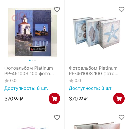
Фотоальбом Platinum
Фотоальбом Platinum
РР-46100S 100 фото
РР-46100S 100 фото
ландшафт - 4 (11800)
ракушки (12523) /24
0.0
0.0
/24
Доступность:
8 шт.
Доступность:
3 шт.
370
₽
370
₽
00
00