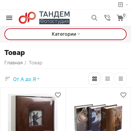
0
Категории
Товар
Главная
/
Товар
От А до Я