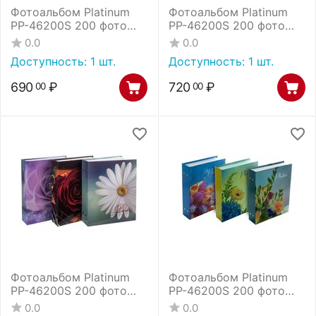
Фотоальбом Platinum
Фотоальбом Platinum
РР-46200S 200 фото
РР-46200S 200 фото
ландшафт - 5 (23226)
ракушки (22523) /12
0.0
0.0
/12
Доступность:
1 шт.
Доступность:
1 шт.
690
₽
720
₽
00
00
Фотоальбом Platinum
Фотоальбом Platinum
РР-46200S 200 фото
РР-46200S 200 фото
цветочная коллекция -
цветочная коллекция -
0.0
0.0