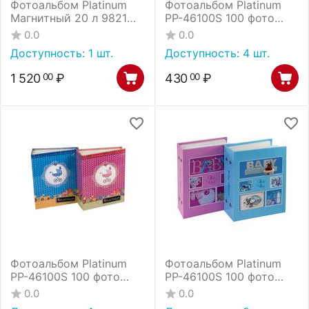
Фотоальбом Platinum
Фотоальбом Platinum
Магнитный 20 л 9821
РР-46100S 100 фото
ландшафт - 5 (2М3226)
детский альбом - 11
0.0
0.0
(23х28 см) /12
(11515) /24
Доступность:
1 шт.
Доступность:
4 шт.
1 520
₽
430
₽
00
00
Фотоальбом Platinum
Фотоальбом Platinum
РР-46100S 100 фото
РР-46100S 100 фото
детский альбом - 5
детский альбом - 9
0.0
0.0
(12513) /24
(12905) /24