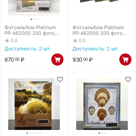
Фотоальбом Platinum
Фотоальбом Platinum
РР-46200S 200 фото
РР-46200S 200 фото
ландшафт - 1 (22226-1)
ландшафт - 4 (21800)
0.0
0.0
/12
/12
Доступность:
2 шт.
Доступность:
2 шт.
670
₽
930
₽
00
00