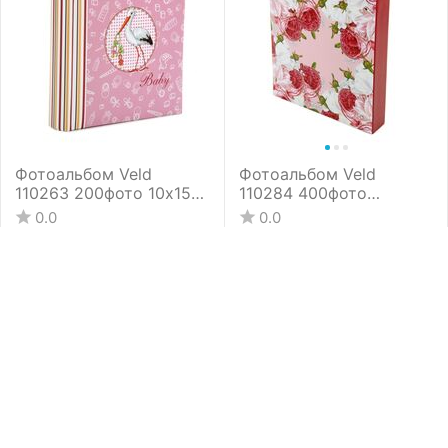
Фотоальбом Veld
Фотоальбом Veld
110263 200фото 10х15
110284 400фото
бумажные карм, с мемо
10х15см ПП карм,пер-т
0.0
0.0
книжн, переп, Baby
3 кольца
Доступность:
1 шт.
Доступность:
1 шт.
1 420
₽
2 150
₽
00
00