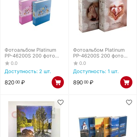
Фотоальбом Platinum
Фотоальбом Platinum
РР-46200S 200 фото
РР-46200S 200 фото
детский альбом - 1
детский альбом - 8
0.0
0.0
(22306) /12
(22904) /12
Доступность:
2 шт.
Доступность:
1 шт.
820
₽
890
₽
00
00