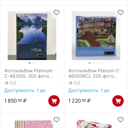
Фотоальбом Platinum
Фотоальбом Platium C-
С-46300L 300 фото
46200RCL 200 фото
(бумажные стр. с
книжный переплёт
0.0
0.0
МЕМО) ландшафт - 3
21708 *
Доступность:
1 шт.
Доступность:
1 шт.
(31709) /12
1 850
₽
1 220
₽
00
00