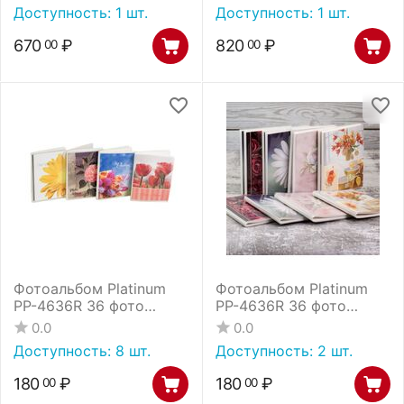
10 (23509) /12
4 (22224-4) /12
Доступность:
1 шт.
Доступность:
1 шт.
670
₽
820
₽
00
00
Фотоальбом Platinum
Фотоальбом Platinum
РР-4636R 36 фото
РР-4636R 36 фото
Ассорти /12/96
Цветы /12/96
0.0
0.0
Доступность:
8 шт.
Доступность:
2 шт.
180
₽
180
₽
00
00