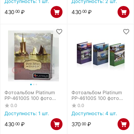
Доступность:
1 шт.
Доступность:
2 шт.
430
₽
430
₽
00
00
Фотоальбом Platinum
Фотоальбом Platinum
РР-46100S 100 фото
РР-46100S 100 фото
корабли (11927) /24
ландшафт - 1 (12226 - 1)
0.0
0.0
/24
Доступность:
1 шт.
Доступность:
4 шт.
430
₽
370
₽
00
00